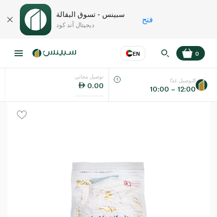
سبينس - تسوق البقالة
فتح
ديجيتال آند كود
EN
0
توصيل مجاني
عر
EN
اللغة
التوصيل غدًا
0.00
10:00 – 12:00
UAE
KSA