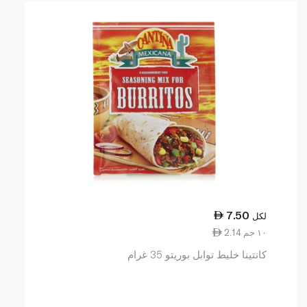
7.50
لكل
2.14 ١٠ جم
كانتينا خليط توابل بوريتو 35 غرام