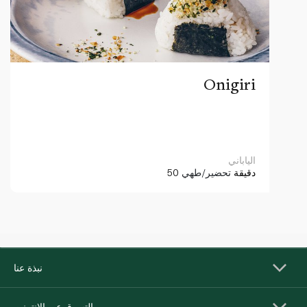
Onigiri
الياباني
50 دقيقة
تحضير/طهي
نبذة عنا
التسوق عبر الإنترنت