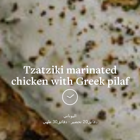
Tzatziki marinated
chicken with Greek pilaf
اليوناني
دقائق20 تحضير · دقائق30 طهي