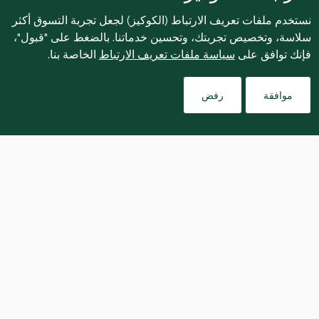
نستخدم ملفات تعريف الارتباط (الكوكيز) لجعل تجربة التسوق أكثر
سلاسة، وتخصيص تجربتك، وتحسين خدماتنا. بالضغط على "قبول"،
فإنك توافق على
سياسة ملفات تعريف الارتباط
الخاصة بنا.
موافقة
رفض
The chicken is at its most tender 
when marinated in the tzatziki 