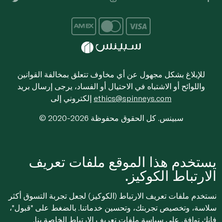
للإبلاغ بشكل مجهول عن أي مخاوف تتعلق بمخالفة القوانين
واللوائح أو الاشتباه في الاحتيال أو الفساد، يرجى إرسال بريد
ethics@spinneys.com
إلكتروني إلى
© 2020-2026 سبينس. كل الحقوق محفوظة
يستخدم هذا الموقع ملفات تعريف
الارتباط الكوكيز.
نستخدم ملفات تعريف الارتباط (الكوكيز) لجعل تجربة التسوق أكثر
سلاسة، وتخصيص تجربتك، وتحسين خدماتنا. بالضغط على "قبول"،
فإنك توافق على
سياسة ملفات تعريف الارتباط
الخاصة بنا.