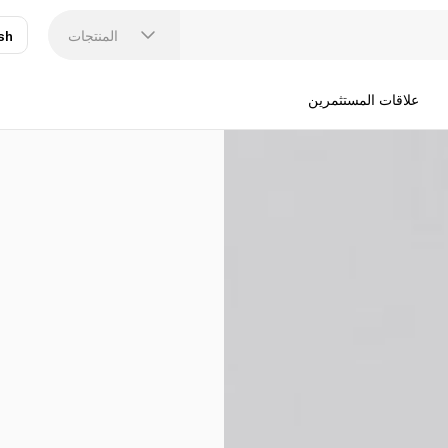
المنتجات
sh
عر
N
علاقات المستثمرين