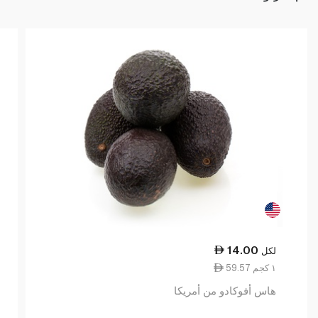
14.00
لكل
59.57 ١ كجم
هاس أفوكادو من أمريكا