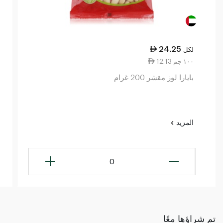
24.25
لكل
12.13 ١٠٠ جم
بايارا لوز مقشر 200 غرام
المزيد
0
تم شراؤها معًا