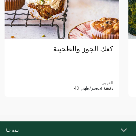
كعك الجوز والطحينة
العربي
40 دقيقة
تحضير/طهي
نبذة عنا