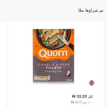
تم شراؤها معًا
32.25
لكل
16.13 ١٠٠ جم