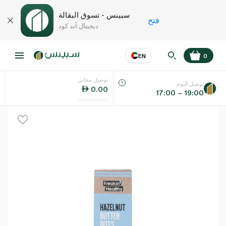
سبينس - تسوق البقالة
فتح
ديجيتال آند كود
EN
0
توصيل مجاني
عر
EN
اللغة
توصيل اليوم
0.00
17:00 – 19:00
UAE
KSA