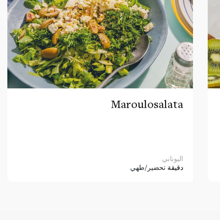
Maroulosalata
اليوناني
دقيقة
تحضير/طهي