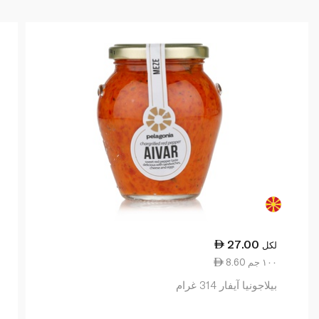
27.00
لكل
8.60 ١٠٠ جم
بيلاجونيا آيفار 314 غرام