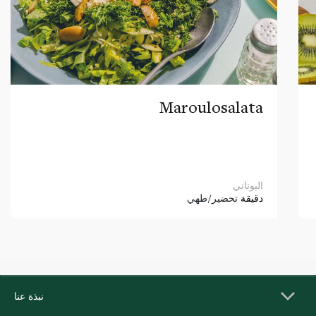
Maroulosalata
اليوناني
دقيقة
تحضير/طهي
نبذة عنا