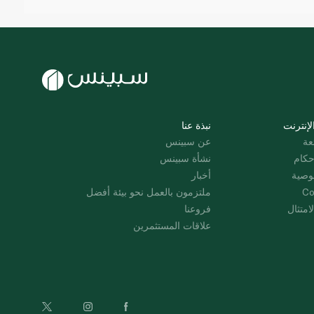
لإنترنت
نبذة عنا
عة
عن سبينس
حكام
نشأة سبينس
وصية
أخبار
Co
ملتزمون بالعمل نحو بيئة أفضل
امتثال
فروعنا
علاقات المستثمرين