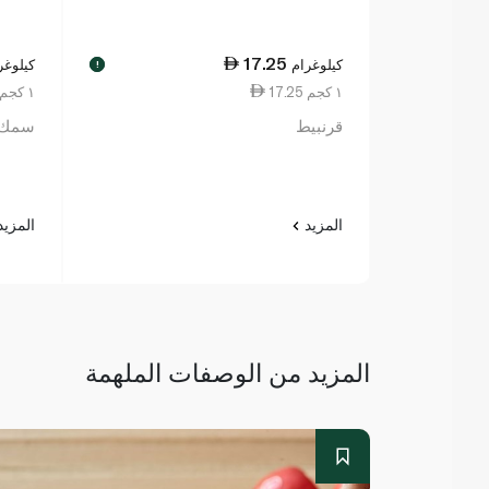
17.25
كيلوغرام
كيلوغر
!
17.25 ١ كجم
183.00 ١ كجم
قرنبيط
سمك ا
المزيد
المزي
المزيد من الوصفات الملهمة