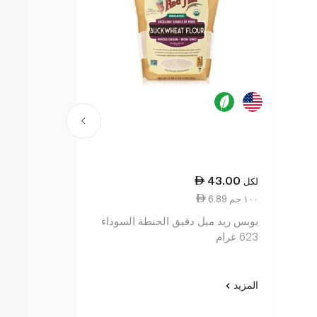
48.50
43.00
لكل
لكل
6.89 ١٠٠ جم
7.77 ١٠٠ جم
بوبس ريد ميل دقيق الحنطة السوداء
بوبس ريد ميل
623 غرام
الغلوتين 624 غرام
المزيد
المزيد