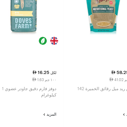
16.25
58.2
لكل
1.63 ١٠٠ جم
بوبس ريد ميل رقائق الخميرة 142
دوفز فارم دقيق جاودر عضوي 1
كيلوغرام
د
المزيد