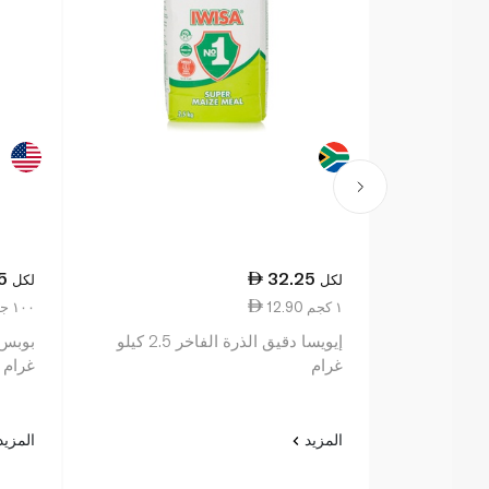
5
32.25
لكل
لكل
12.90 ١ كجم
41.02 ١٠٠ جم
إيويسا دقيق الذرة الفاخر 2.5 كيلو
غرام
غرام
المزيد
المزي