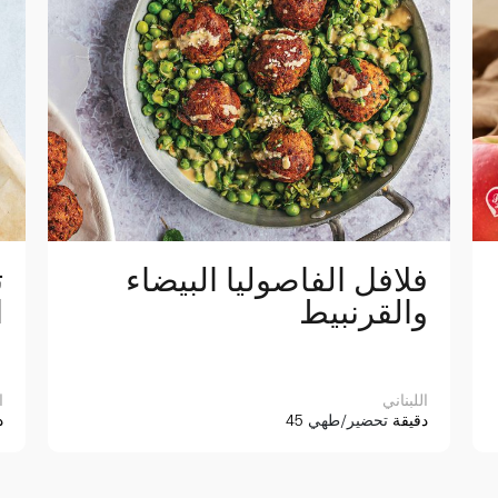
فلافل الفاصوليا البيضاء
ت
والقرنبيط
ا
اللبناني
ا
45 دقيقة
تحضير/طهي
5