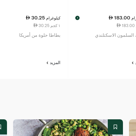
30.25
183.00
ام
كيلوغرام
!
30.25 ١ كجم
لسلمون الاسكتلندي
بطاطا حلوة من أمريكا
د
المزيد