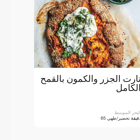
ارت الجزر والكمون بالقمح
لكامل
لبحر المتوسط
6 دقيقة
تحضير/طهي