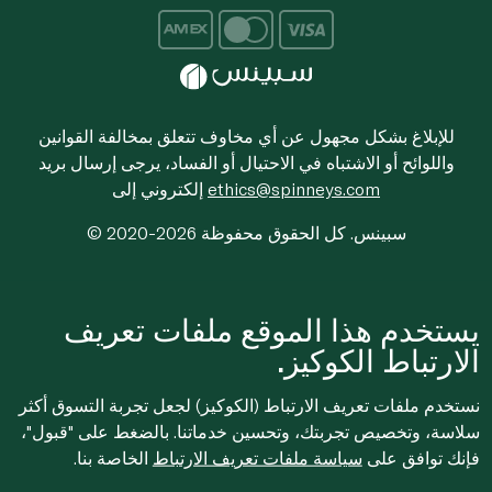
للإبلاغ بشكل مجهول عن أي مخاوف تتعلق بمخالفة القوانين
واللوائح أو الاشتباه في الاحتيال أو الفساد، يرجى إرسال بريد
ethics@spinneys.com
إلكتروني إلى
© 2020-2026 سبينس. كل الحقوق محفوظة
يستخدم هذا الموقع ملفات تعريف
الارتباط الكوكيز.
نستخدم ملفات تعريف الارتباط (الكوكيز) لجعل تجربة التسوق أكثر
سلاسة، وتخصيص تجربتك، وتحسين خدماتنا. بالضغط على "قبول"،
فإنك توافق على
سياسة ملفات تعريف الارتباط
الخاصة بنا.