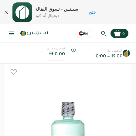
سبينس - تسوق البقالة
فتح
ديجيتال آند كود
EN
0
توصيل مجاني
عر
EN
اللغة
التوصيل غدًا
0.00
10:00 – 12:00
UAE
KSA