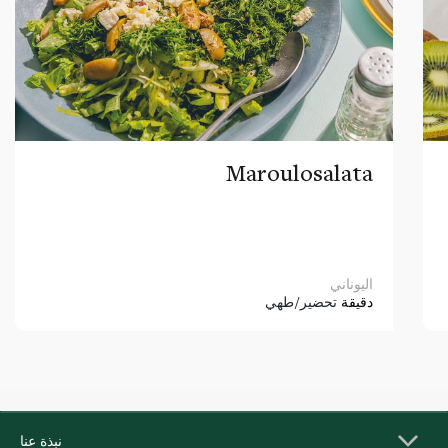
Maroulosalata
اليوناني
دقيقة
تحضير/طهي
نبذة عنا