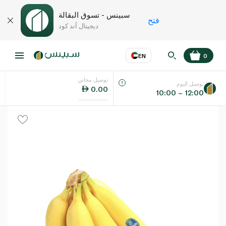
سبينس - تسوق البقالة
فتح
ديجيتال آند كود
EN
0
توصيل مجاني
عر
EN
اللغة
توصيل اليوم
0.00
10:00 – 12:00
UAE
KSA