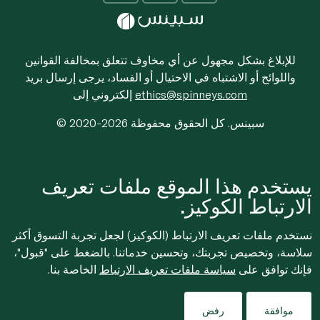
للإبلاغ بشكل مجهول عن أي مخاوف تتعلق بمخالفة القوانين
واللوائح أو الاشتباه في الاحتيال أو الفساد، يرجى إرسال بريد
ethics@spinneys.com
إلكتروني إلى
© 2020-2026 سبينس. كل الحقوق محفوظة
يستخدم هذا الموقع ملفات تعريف
الارتباط الكوكيز.
نستخدم ملفات تعريف الارتباط (الكوكيز) لجعل تجربة التسوق أكثر
سلاسة، وتخصيص تجربتك، وتحسين خدماتنا. بالضغط على "قبول"،
فإنك توافق على
سياسة ملفات تعريف الارتباط
الخاصة بنا.
موافقة
رفض