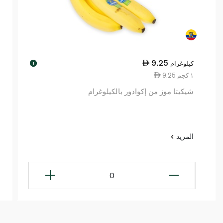
9.25
كيلوغرام
!
9.25 ١ كجم
شيكيتا موز من إكوادور بالكيلوغرام
المزيد
0