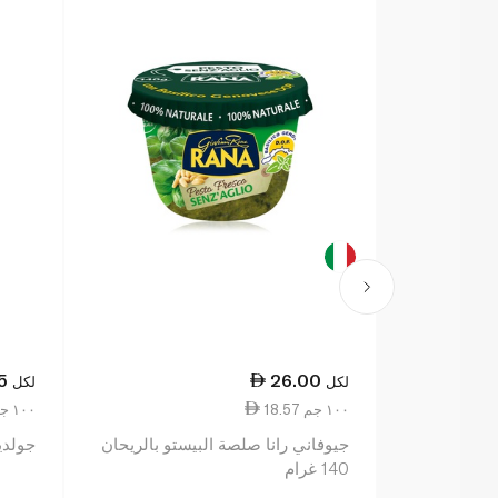
5
26.00
لكل
لكل
18.57 ١٠٠ جم
1.55 ١٠٠ جم
جيوفاني رانا صلصة البيستو بالريحان
جولدي
140 غرام