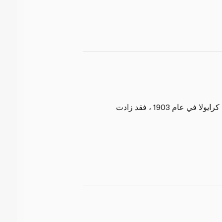
مرادف للفنون والحرف اليدوية ، تشتهر كرايولا بمنتجاتها الإبداعية. منذ أن تم تصنيع الصندوق الأول من أقلام كرايولا في عام 1903 ، فقد زادت