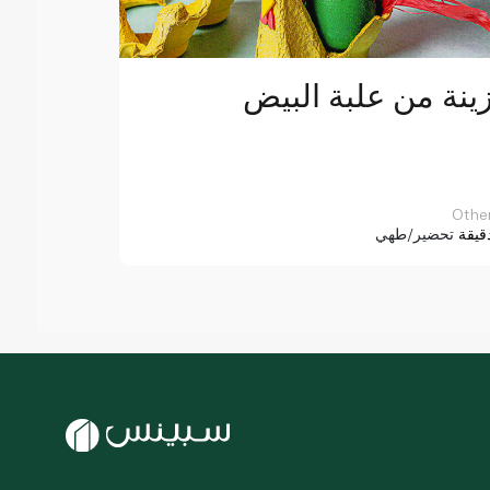
ينة من علبة البيض
Othe
قيقة
تحضير/طهي