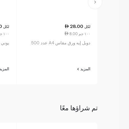
0
28.00
لكل
لكل
8.00 ١٠٠ جم
2.20 ١٠٠ جم
دوبل إيه ورق مقاس A4 عدد 500
يوني 
المزيد
المزي
تم شراؤها معًا