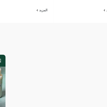
د
المزيد