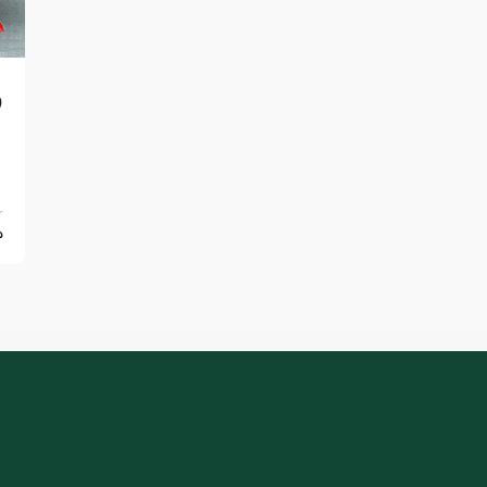
ز
r
د