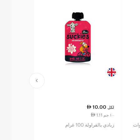
10.00
لكل
1.11 ١٠ جم
زبادي بالفراولة 100 غرام