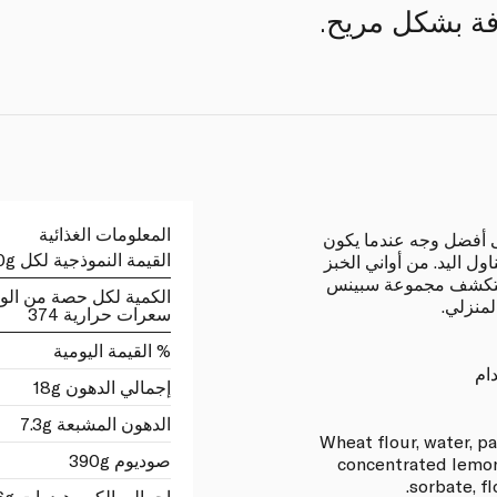
فة بشكل مريح.
المعلومات الغذائية
على أفضل وجه عندما يكون
القيمة النموذجية لكل 100g
ول اليد. من أواني الخبز
 استكشف مجموعة سبينس
الكمية لكل حصة من الو
لمنزلي.
سعرات حرارية 374
% القيمة اليومية
ام
إجمالي الدهون 18g
الدهون المشبعة 7.3g
Wheat flour, water, pal
صوديوم 390g
concentrated lemon
sorbate, f
اجمالي الكربوهيدرات 46g