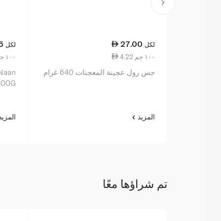
5
27.00
لكل
لكل
4.22 ١٠٠ جم
4.06 ١٠٠ جم
جس رول عجينة المعجنات 640 غرام
 Naan
400G
المزيد
المزي
تم شراؤها معًا