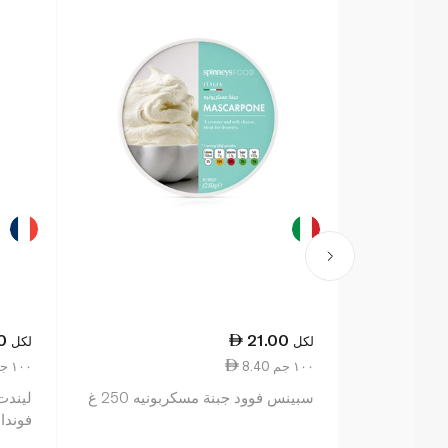
0
21.00
لكل
لكل
8.40 ١٠٠ جم
23.75 ١٠٠ جم
سبينس فوود جبنة مسكربونيه 250 غ
ليندت
فوندان 00