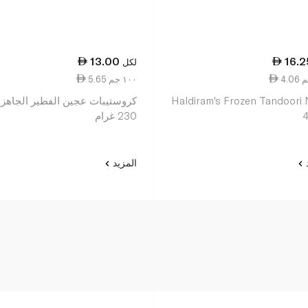
13.00
16.2
لكل
5.65 ١٠٠ جم
Haldiram's Frozen Tandoori
كروستيبات عجين الفطير الجاهزة
230 غرام
د
المزيد