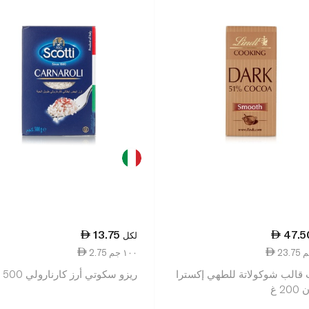
13.75
47.5
لكل
2.75 ١٠٠ جم
 قالب شوكولاتة للطهي إكسترا
ريزو سكوتي أرز كارنارولي 500 غرام
2 غ