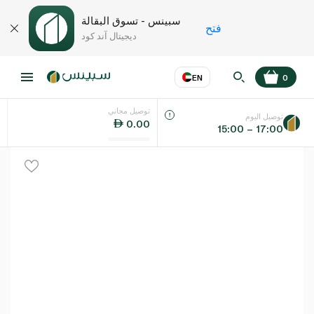
سبينس - تسوق البقالة
فتح
ديجيتال آند كود
EN
0
توصيل مجاني
عر
EN
اللغة
توصيل اليوم
0.00
15:00 – 17:00
UAE
KSA