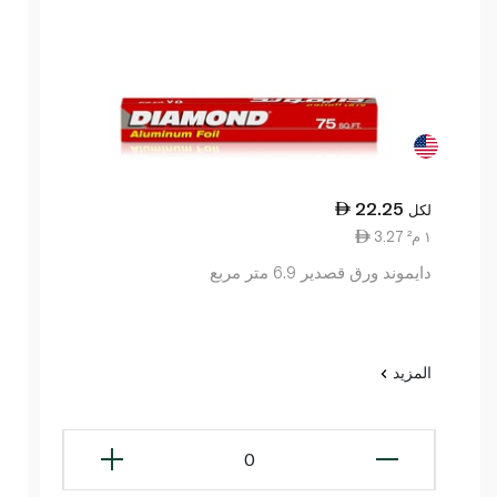
22.25
لكل
3.27 ١ م²
دايموند ورق قصدير 6.9 متر مربع
المزيد
0