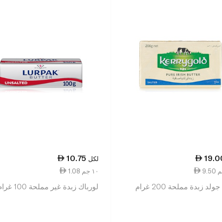
10.75
19.0
لكل
1.08 ١٠ جم
لد زبدة مملحة 200 غرام
لورباك زبدة غير مملحة 100 غرام