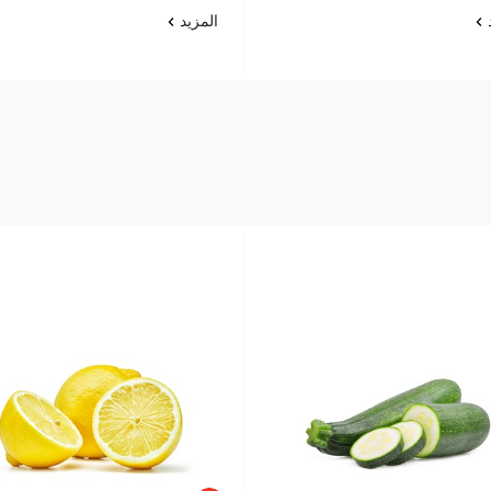
د
المزيد