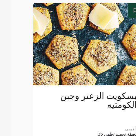
سكويت الزعتر وجبن
لكومتيه
لعربي
3 دقيقة
تحضير/طهي