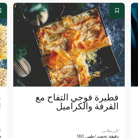
فطيرة فوجي التفاح مع
ب
القرفة والكراميل
ا
البريطاني
ا
180 دقيقة
تحضير/طهي
5