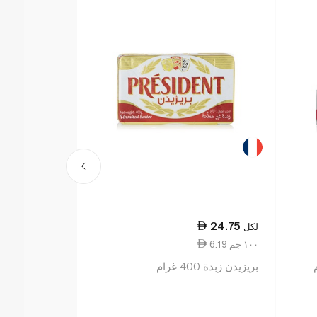
31.00
24.75
لكل
لكل
6.19 ١٠٠ جم
7.75 ١٠٠ جم
بريزيدن زبدة 400 غرام
لورباك لوح زبدة 