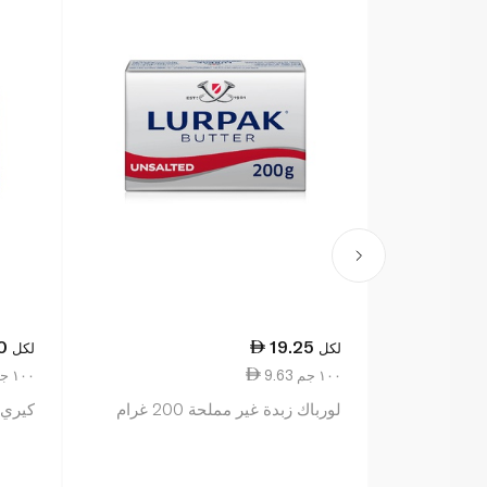
0
19.25
لكل
لكل
9.63 ١٠٠ جم
9.50 ١٠٠ جم
لورباك زبدة غير مملحة 200 غرام
كيري جو