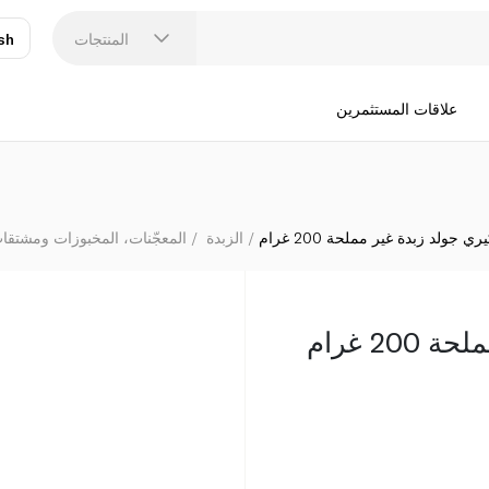
المنتجات
sh
عر
N
علاقات المستثمرين
ري جولد زبدة غير مملحة 200 غرام
الزبدة
المعجّنات، المخبوزات ومشتقات 
20 غرام