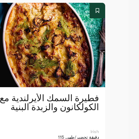
فطيرة السمك الأيرلندية مع
الكولكانون والزبدة البنية
Irish
115 دقيقة
تحضير/طهي