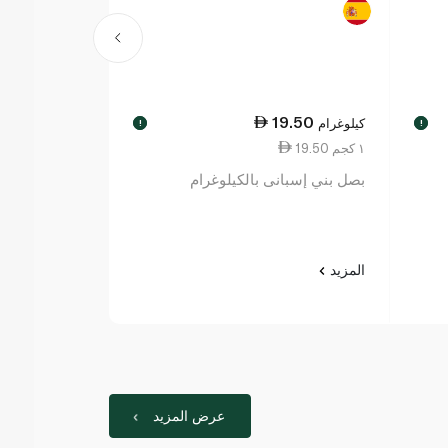
17.75
19.50
كيلوغرام
لكل
!
!
19.50 ١ كجم
2.96 قطعة واحدة
بصل بني إسبانى بالكيلوغرام
سبينس فوود بيض ك
المزيد
المزيد
عرض المزيد