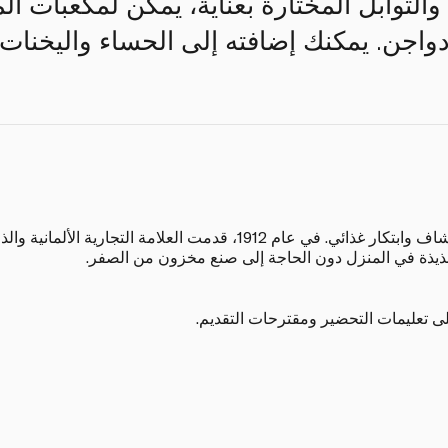
لتوابل المختارة بعناية، يمكن لمكعبات ا
اجن. يمكنك إضافته إلى الحساء واليخنات و
إن تاريخ كنور هو قصة شغف واستكشاف وابتكار غذائي. في عام 1912، قدمت ا
اللذيذة في المنزل دون الحاجة إلى صنع مخزون من الصفر.
ى تعليمات التحضير ومقترحات التقديم.