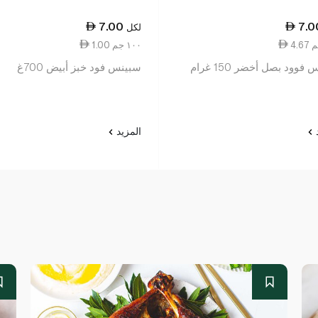
7.00
7.0
لكل
1.00 ١٠٠ جم
فوود بصل أخضر 150 غرام
سبينس فود خبز أبيض 700غ
د
المزيد