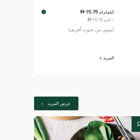
9.50
15.75
كيلوغرام
كيلوغرام
!
15.75 ١ كجم
19.50 ١ كجم
ليمون من جنوب أفريقيا
بصل بني إسبان
المزيد
المزيد
عرض المزيد