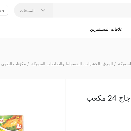
المنتجات
sh
عر
N
علاقات المستثمرين
لسميكة
المرق، الحشوات، البقسماط والصلصات السميكة
مكوّنات الطهي 
كنور مكعبات مرقة الدجاج 24 مكعب