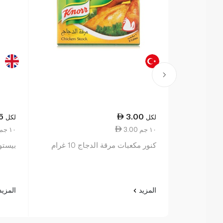
5
3.00
لكل
لكل
3.00 ١٠ جم
0.91 ١٠ جم
كنور مكعبات مرقة الدجاج 10 غرام
بيستو 
المزيد
المزي