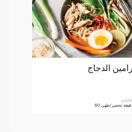
امين الدجاج
لياباني
6 دقيقة
تحضير/طهي