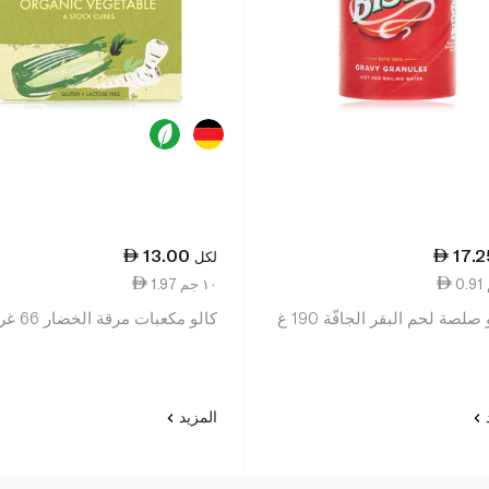
13.00
17.2
لكل
1.97 ١٠ جم
صلصة لحم البقر الجافّة 190 غ
كالو مكعبات مرقة الخضار 66 غرام
د
المزيد