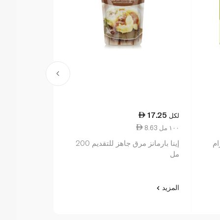
13.00
17.25
لكل
لكل
8.63 ١٠٠ مل
2.17 ١٠ جم
إينا بارمانز مرق جاهز للتقديم 200
كالو مكعبات 
مل
قليلة الملح 60 غرام
المزيد
المزيد