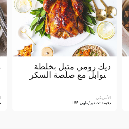
ديك رومي متبل بخلطة
ر
التوابل مع صلصة السكر
والخل
الأمريكي
ا
165 دقيقة
تحضير/طهي
0