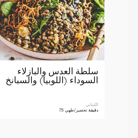
مع
سلطة العدس والبازلاء
السوداء (اللوبيا) والسبانخ
اللبناني
75 دقيقة
تحضير/طهي