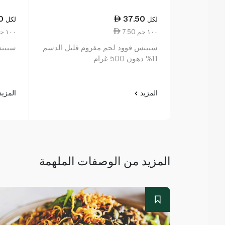
0
37.50
لكل
لكل
7.50 ١٠٠ جم
4.67 ١٠٠ جم
سبينس فوود لحم مفروم قليل الدسم
سبينس 
11% دهون 500 غرام
المزيد
المزي
المزيد من الوصفات الملهمة