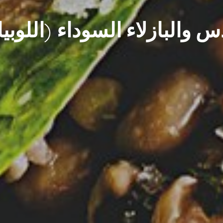
والبازلاء السوداء (اللوبيا