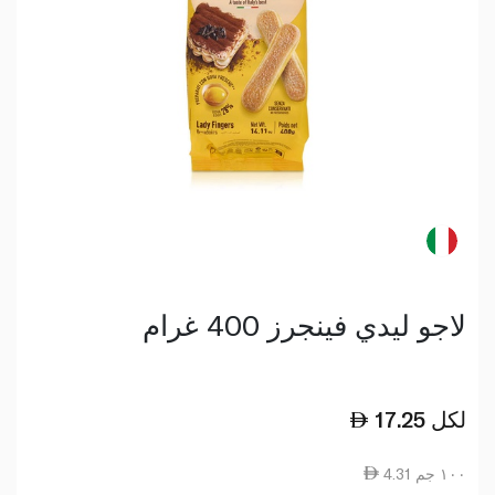
لاجو ليدي فينجرز 400 غرام
لكل
17.25
4.31 ١٠٠ جم