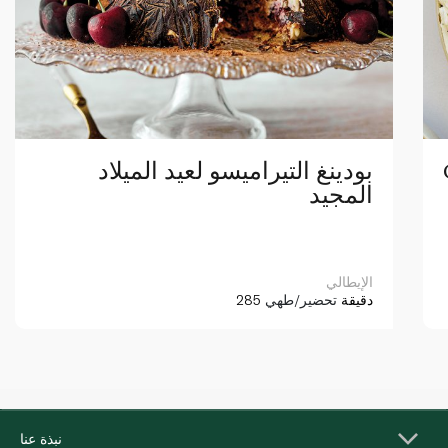
بودينغ التيراميسو لعيد الميلاد
المجيد
الإيطالي
285 دقيقة
تحضير/طهي
نبذة عنا