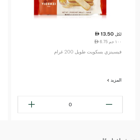
13.50
لكل
6.75 ١٠٠ جم
فيسينزي بسكويت طويل 200 غرام
المزيد
0