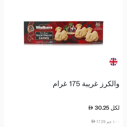
والكرز غريبة 175 غرام
لكل
30.25
17.29 ١٠٠ جم