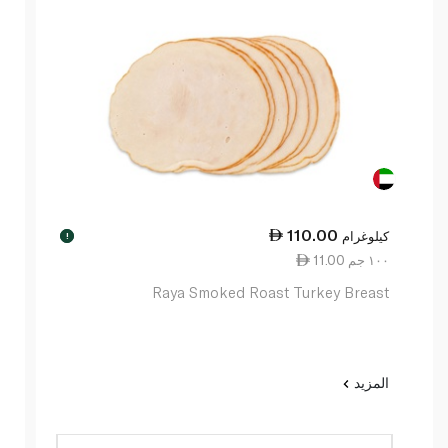
110.00
كيلوغرام
!
11.00 ١٠٠ جم
Raya Smoked Roast Turkey Breast
المزيد