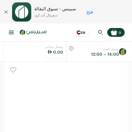
سبينس - تسوق البقالة
فتح
ديجيتال آند كود
EN
0
توصيل مجاني
عر
EN
اللغة
توصيل اليوم
0.00
12:00 – 14:00
UAE
KSA