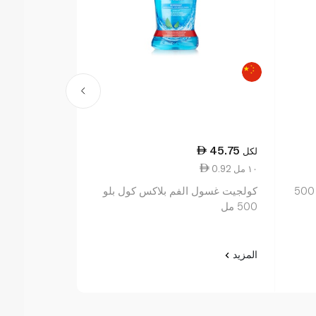
29.75
45.75
لكل
لكل
0.92 ١٠ مل
1.19 ١٠ مل
ليسترين غسول فم النعناع البارد 500
كولجيت غسول الفم بلاكس كول بلو
ليسترين غسول ف
500 مل
المزيد
المزيد