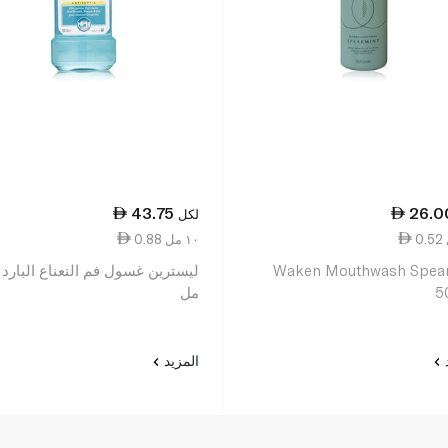
43.75
26.0
لكل
0.88 ١٠ مل
Waken Mouthwash Spear
5
مل
د
المزيد