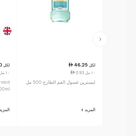
0
46.25
لكل
لكل
0.93 ١٠ مل
0.52 ١٠ مل
ليسترين غسول الفم الطازج 500 مل
mint
00ml
المزيد
المزي