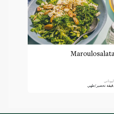
Maroulosalat
ليوناني
قيقة
تحضير/طهي