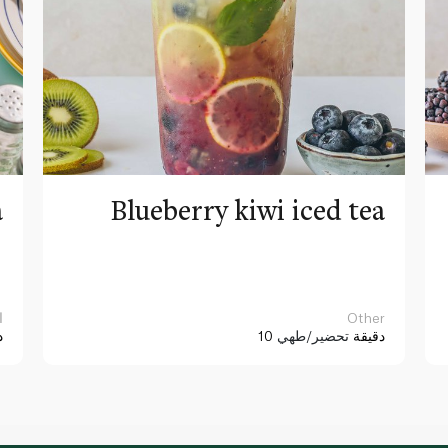
a
Blueberry kiwi iced tea
Other
ا
10 دقيقة
تحضير/طهي
د