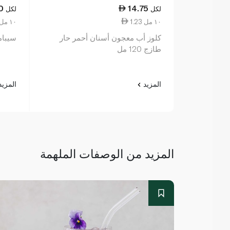
0
14.75
لكل
لكل
1.23 ١٠ مل
1.15 ١٠ مل
كلوز أب معجون أسنان أحمر حار
سيبامي
طازج 120 مل
المزيد
المزي
المزيد من الوصفات الملهمة