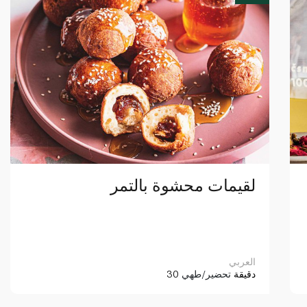
لقيمات محشوة بالتمر
العربي
30 دقيقة
تحضير/طهي