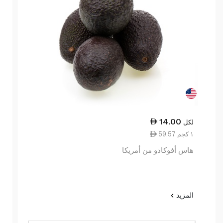
14.00
لكل
59.57 ١ كجم
هاس أفوكادو من أمريكا
المزيد