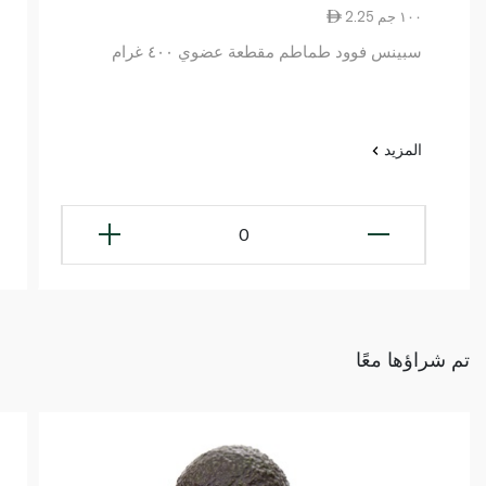
2.25 ١٠٠ جم
سبينس فوود طماطم مقطعة عضوي ٤٠٠ غرام
المزيد
0
تم شراؤها معًا