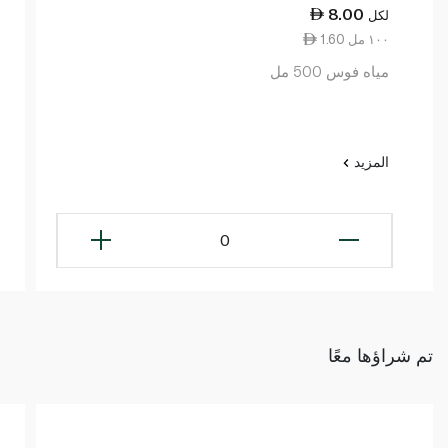
8.00
لكل
1.60 ١٠٠ مل
مياه فوس 500 مل
المزيد
0
تم شراؤها معًا