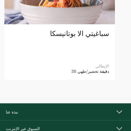
سباغيتي ألا بوتانيسكا
الإيطالي
35 دقيقة
تحضير/طهي
نبذة عنا
التسوق عبر الإنترنت