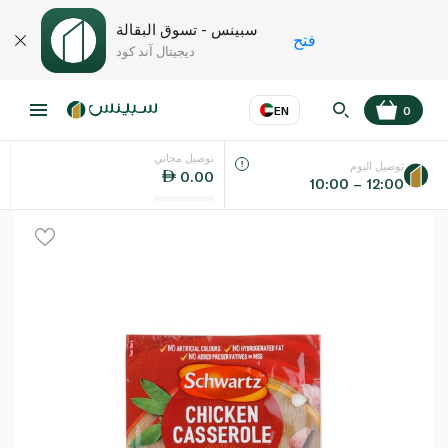
سبينس - تسوق البقالة
فتح
ديجيتال آند كود
EN
0
توصيل مجاني
عر
EN
اللغة
توصيل اليوم
0.00
10:00 – 12:00
UAE
KSA