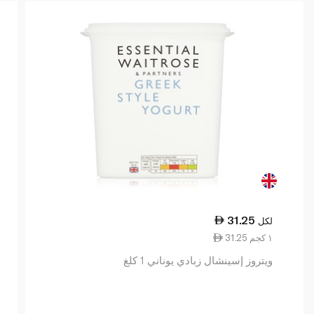
31.25
لكل
31.25 ١ كجم
ويتروز إسينشال زبادي يوناني 1 كلغ