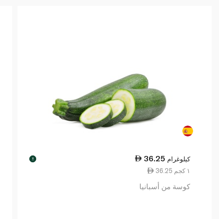
36.25
كيلوغرام
!
36.25 ١ كجم
كوسة من أسبانيا