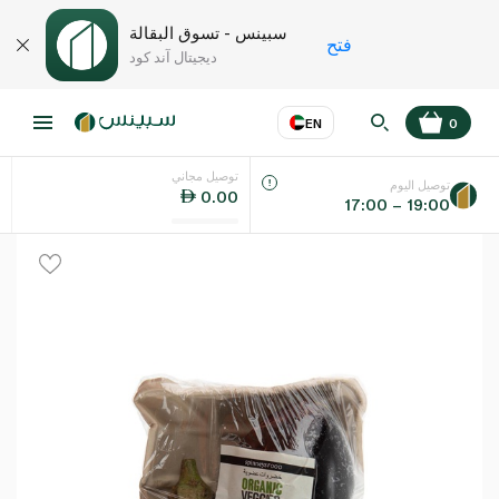
سبينس - تسوق البقالة
فتح
ديجيتال آند كود
EN
0
توصيل مجاني
عر
EN
اللغة
توصيل اليوم
0.00
17:00 – 19:00
UAE
KSA