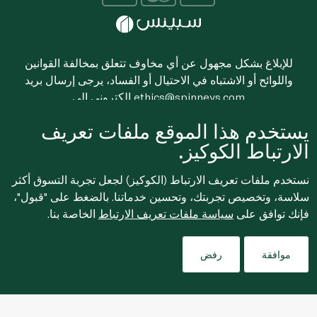
للإبلاغ بشكل مجهول عن أي مخاوف تتعلق بمخالفة القوانين
واللوائح أو الاشتباه في الاحتيال أو الفساد، يرجى إرسال بريد
ethics@spinneys.com
إلكتروني إلى
© 2020-2026 سبينس. كل الحقوق محفوظة
يستخدم هذا الموقع ملفات تعريف
الارتباط الكوكيز.
نستخدم ملفات تعريف الارتباط (الكوكيز) لجعل تجربة التسوق أكثر
سلاسة، وتخصيص تجربتك، وتحسين خدماتنا. بالضغط على "قبول"،
فإنك توافق على
سياسة ملفات تعريف الارتباط
الخاصة بنا.
موافقة
رفض