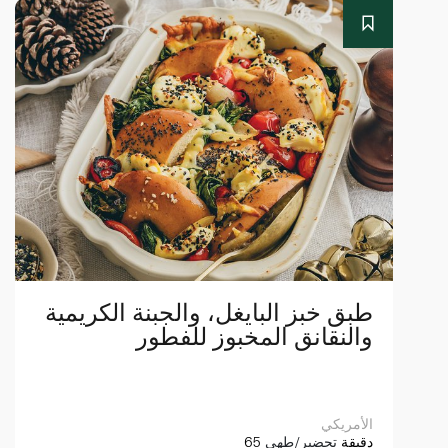
طبق خبز البايغل، والجبنة الكريمية
والنقانق المخبوز للفطور
الأمريكي
65 دقيقة
تحضير/طهي