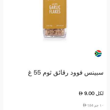
سبينس فوود رقائق ثوم 55 غ
لكل
9.00
1.64 ١٠ جم