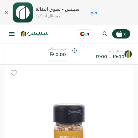
سبينس - تسوق البقالة
فتح
ديجيتال آند كود
EN
0
توصيل مجاني
عر
EN
اللغة
توصيل اليوم
0.00
17:00 – 19:00
UAE
KSA