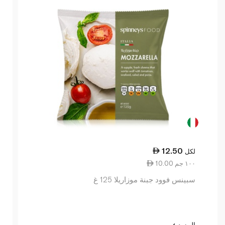
12.50
لكل
10.00 ١٠٠ جم
سبينس فوود جبنة موزاريلا 125 غ
المزيد