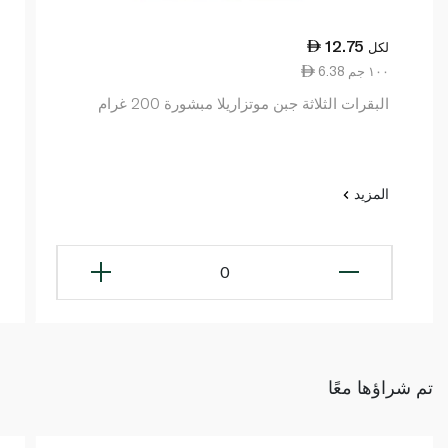
12.75
لكل
6.38 ١٠٠ جم
البقرات الثلاثة جبن موتزاريلا مبشورة 200 غرام
المزيد
0
تم شراؤها معًا