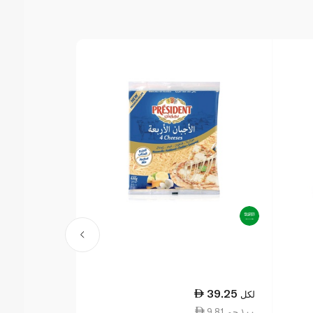
37.25
39.25
لكل
لكل
9.81 ١٠٠ جم
9.31 ١٠٠ جم