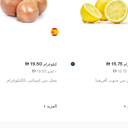
19.50
15.75
ام
كيلوغرام
!
19.50 ١ كجم
 من جنوب أفريقيا
بصل بني إسبانى بالكيلوغرام
د
المزيد