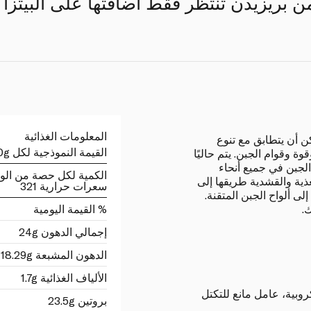
من بريزيدن تنتظر فقط اضافتها على البيتزا
المعلومات الغذائية
كن أن يتطابق مع تنوع
القيمة النموذجية لكل 100g
وة وقوام الجبن. يتم حاليًا
مختلف من الجبن في جميع أنحاء
الكمية لكل حصة من الو
غذية والقشدية طريقها إلى
سعرات حرارية 321
 ألواح الجبن المتقنة.
.
% القيمة اليومية
إجمالي الدهون 24g
الدهون المشبعة 18.29g
الألياف الغذائية 1.7g
وبية، عامل مانع للتكتل
بروتين 23.5g