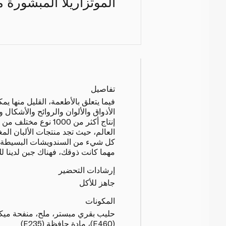
الموتزاريلا المبشورة 
تفاصيل
فيما يتعلق بالأطعمة، القليل منها يم
الأذواق والألوان والروائح والأشكال وق
إنتاج أكثر من 1000 نوع 
العالم، حيث تجد منتجات الألبان الم
كل شيء من السندويشات البسيطة إلى
مهما كانت ذوقك، فهناك جبن لدينا لك
إرشادات التحضير
جاهز للأكل
المكونات
حليب بقري مبستر، ملح، منفحة ميكر
(E460)، مادة حافظة (E235)