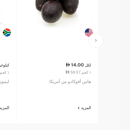
14.00
لكل
كيلوغر
59.57 ١ كجم
15.75 ١ كجم
هاس أفوكادو من أمريكا
ليمون
المزيد
المزي