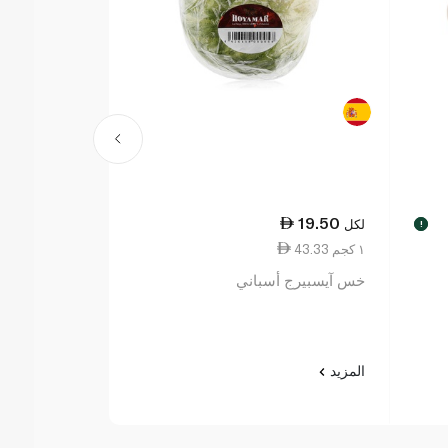
46.50
19.50
لكل
لكل
!
43.33 ١ كجم
23.25 ١ كجم
خس آيسبيرج أسباني
بطاطس لجميع الأغر
المزيد
المزيد