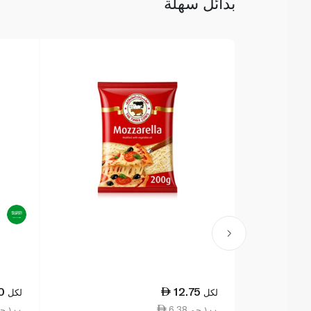
بدائل سهلة
0
12.75
لكل
لكل
6.38 ١٠٠ جم
10.00 ١٠٠ جم