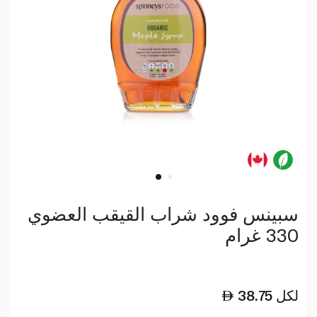
سبينس فوود شراب القيقب العضوي
330 غرام
لكل
38.75