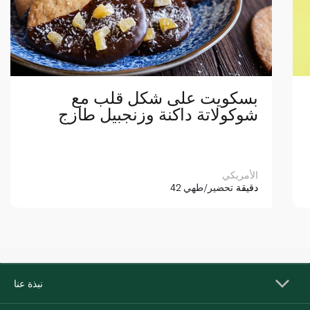
بسكويت على شكل قلب مع
شوكولاتة داكنة وزنجبيل طازج
الأمريكي
42 دقيقة
تحضير/طهي
نبذة عنا