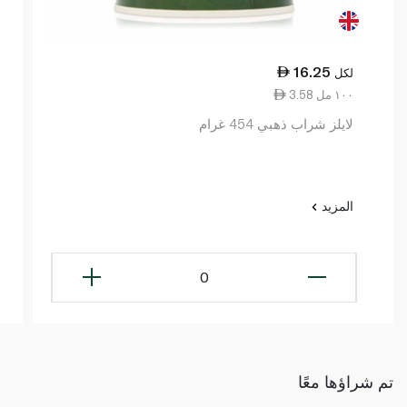
16.25
لكل
3.58 ١٠٠ مل
لايلز شراب ذهبي 454 غرام
المزيد
0
تم شراؤها معًا