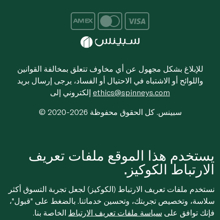
للإبلاغ بشكل مجهول عن أي مخاوف تتعلق بمخالفة القوانين
واللوائح أو الاشتباه في الاحتيال أو الفساد، يرجى إرسال بريد
ethics@spinneys.com
إلكتروني إلى
© 2020-2026 سبينس. كل الحقوق محفوظة
يستخدم هذا الموقع ملفات تعريف
الارتباط الكوكيز.
نستخدم ملفات تعريف الارتباط (الكوكيز) لجعل تجربة التسوق أكثر
سلاسة، وتخصيص تجربتك، وتحسين خدماتنا. بالضغط على "قبول"،
فإنك توافق على
سياسة ملفات تعريف الارتباط
الخاصة بنا.