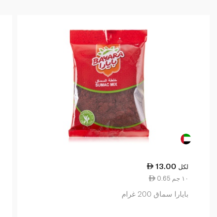
13.00
لكل
0.65 ١٠ جم
بايارا سماق 200 غرام