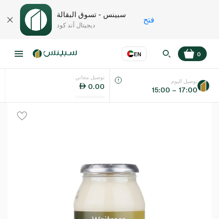
سبينس - تسوق البقالة
فتح
ديجيتال آند كود
EN
0
توصيل مجاني
عر
EN
اللغة
توصيل اليوم
0.00
15:00 – 17:00
UAE
KSA