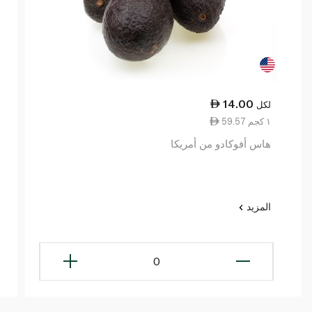
14.00
لكل
59.57 ١ كجم
هاس أفوكادو من أمريكا
المزيد
0