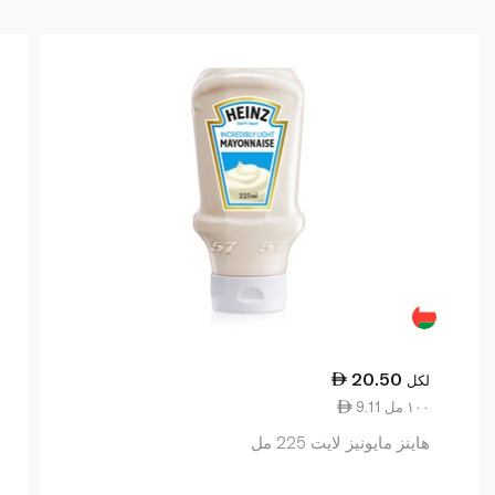
20.50
لكل
9.11 ١٠٠ مل
هاينز مايونيز لايت 225 مل