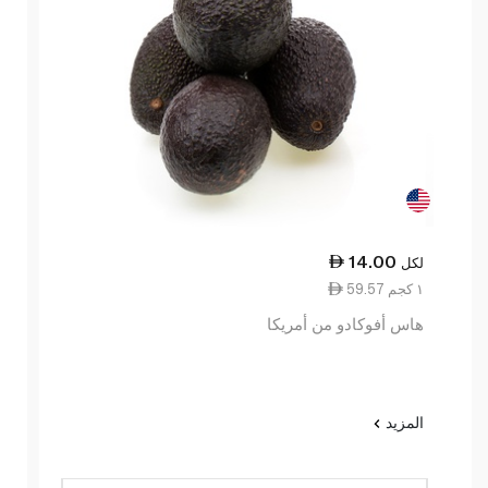
14.00
لكل
59.57 ١ كجم
هاس أفوكادو من أمريكا
المزيد