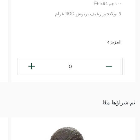
5.94 ١٠٠ جم
لا بولانجير رغيف بريوش 400 غرام
المزيد
0
تم شراؤها معًا