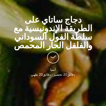
دجاج ساتاي على
الطريقة الإندونيسية مع
سلطة الفول السوداني
والفلفل الحار المحمص
آسيا
دقائق20 تحضير · دقائق20 طهي