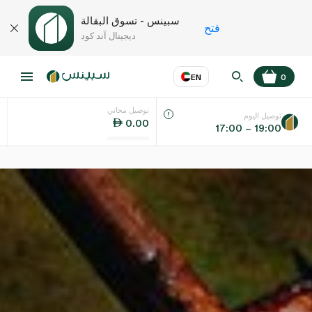
سبينس - تسوق البقالة
فتح
ديجيتال آند كود
EN
0
توصيل مجاني
عر
EN
اللغة
توصيل اليوم
0.00
17:00 – 19:00
UAE
KSA