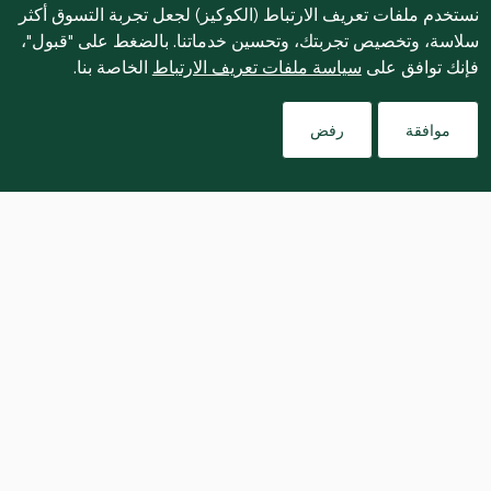
نستخدم ملفات تعريف الارتباط (الكوكيز) لجعل تجربة التسوق أكثر
سلاسة، وتخصيص تجربتك، وتحسين خدماتنا. بالضغط على "قبول"،
فإنك توافق على
سياسة ملفات تعريف الارتباط
الخاصة بنا.
موافقة
رفض
يمكن مزج الكمّية المتبقية من معجون الشرمولة 
مع القليل من جبنة البارميزان والمكسّرات لتحضير 
صلصة بيستو بطريقة سريعة