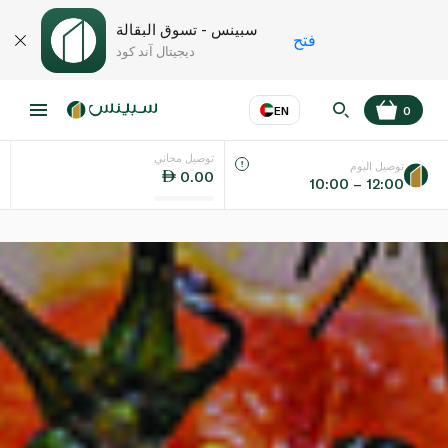
سبينس - تسوق البقالة
فتح
ديجيتال آند كود
EN
0
توصيل مجاني
عر
EN
اللغة
توصيل اليوم
0.00
10:00 – 12:00
UAE
KSA