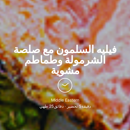
فيليه السلمون مع صلصة
الشرمولة وطماطم
مشوية
Middle Eastern
دقيقة5 تحضير · دقائق25 طهي