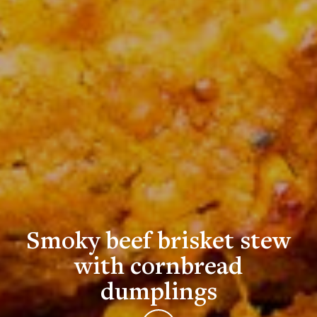
Smoky beef brisket stew
with cornbread
dumplings