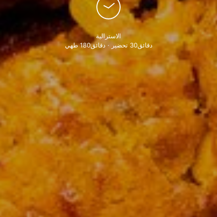
الاسترالية
دقائق30 تحضير · دقائق180 طهي