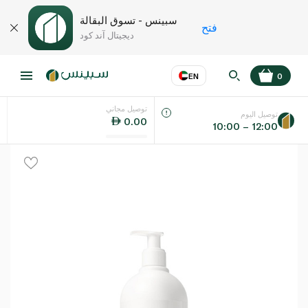
سبينس - تسوق البقالة
فتح
ديجيتال آند كود
EN
0
توصيل مجاني
عر
EN
اللغة
توصيل اليوم
0.00
10:00 – 12:00
UAE
KSA