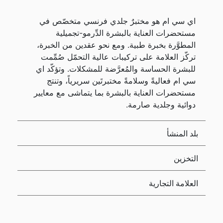
اي سي ام هو مختبرٌ جلدي فرنسي متخصّص في
مستحضرات العناية بالبشرة الدِّرمو-تجميلية
المطوَّرة بخبرة طبية. ومع نحو عقدين من الخبرة،
تركّز العلامة على تركيبات عالية التحمّل صُمِّمت
للبشرة الحساسة والمُعرَّضة للمشكلات. وتؤكّد اي
سي ام فعاليةً وسلامةً مختبرتَين سريرياً، وتنتج
مستحضرات العناية بالبشرة بما يتماشى مع معايير
دوائية وجلدية صارمة.
بلد المنشأ
التخزين
العلامة التجارية