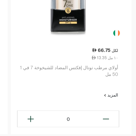
66.75
لكل
13.35 ١٠ مل
أولاي مرطب توتال إفكتس المضاد للشيخوخة 7 في 1
50 مل
المزيد
0