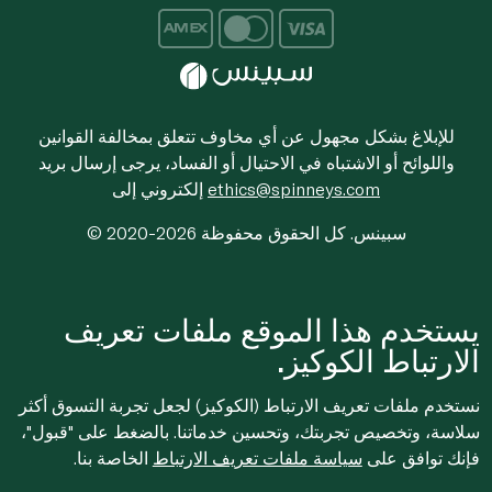
للإبلاغ بشكل مجهول عن أي مخاوف تتعلق بمخالفة القوانين
واللوائح أو الاشتباه في الاحتيال أو الفساد، يرجى إرسال بريد
ethics@spinneys.com
إلكتروني إلى
© 2020-2026 سبينس. كل الحقوق محفوظة
يستخدم هذا الموقع ملفات تعريف
الارتباط الكوكيز.
نستخدم ملفات تعريف الارتباط (الكوكيز) لجعل تجربة التسوق أكثر
سلاسة، وتخصيص تجربتك، وتحسين خدماتنا. بالضغط على "قبول"،
فإنك توافق على
سياسة ملفات تعريف الارتباط
الخاصة بنا.