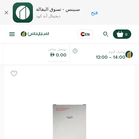
سبينس - تسوق البقالة
فتح
ديجيتال آند كود
EN
0
توصيل مجاني
عر
EN
اللغة
توصيل اليوم
0.00
12:00 – 14:00
UAE
KSA