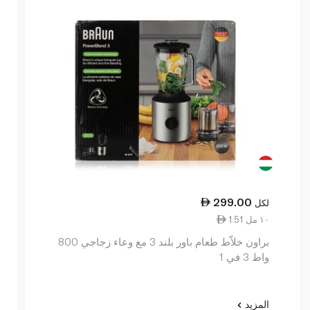
299.00
لكل
1.51 ١٠ مل
براون خلاّط طعام باور بلند 3 مع وعاء زجاجي 800
واط 3 في 1
المزيد