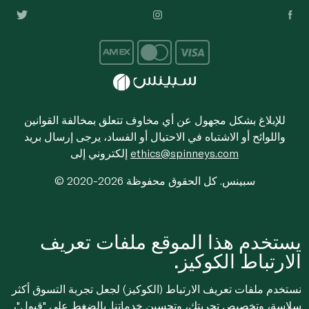
للإبلاغ بشكل مجهول عن أي مخاوف تتعلق بمخالفة القوانين
واللوائح أو الاشتباه في الاحتيال أو الفساد، يرجى إرسال بريد
ethics@spinneys.com
إلكتروني إلى
© 2020-2026 سبينس. كل الحقوق محفوظة
يستخدم هذا الموقع ملفات تعريف
الارتباط الكوكيز.
نستخدم ملفات تعريف الارتباط (الكوكيز) لجعل تجربة التسوق أكثر
سلاسة، وتخصيص تجربتك، وتحسين خدماتنا. بالضغط على "قبول"،