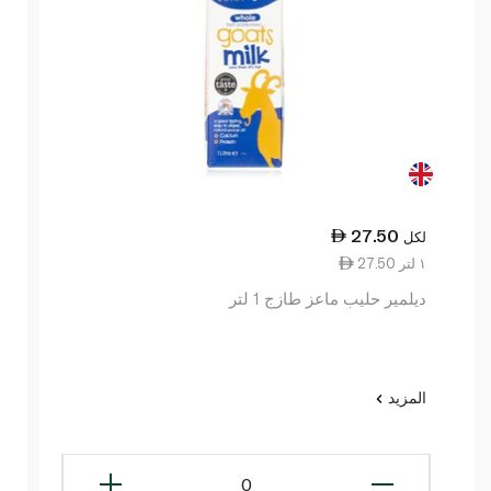
27.50
لكل
27.50 ١ لتر
ديلمير حليب ماعز طازج 1 لتر
المزيد
0