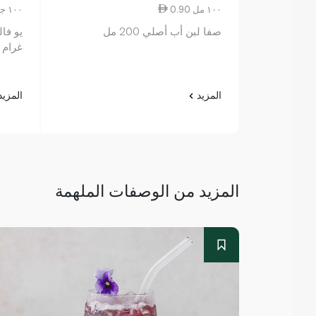
0.90 ١٠٠ مل
6.14 ١٠٠ جم
صفا لبن أب أصلي 200 مل
غرام
المزيد
المزي
المزيد من الوصفات الملهمة