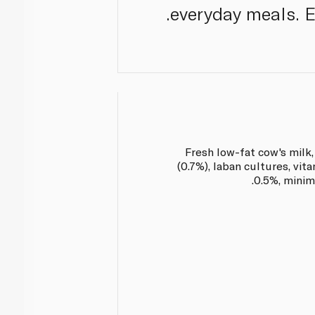
everyday meals. En
Fresh low-fat cow's milk,
(0.7%), laban cultures, vit
0.5%, minim