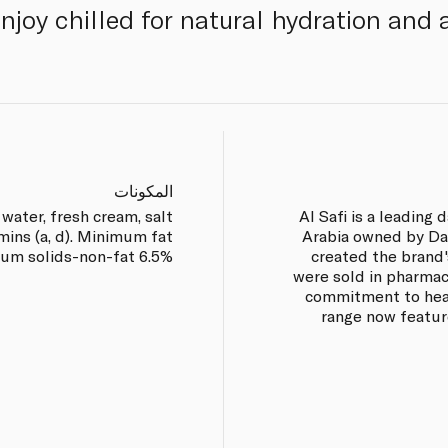
joy chilled for natural hydration and a 
المكونات
 water, fresh cream, salt
Al Safi is a leading
amins (a, d). Minimum fat
Arabia owned by Dan
um solids-non-fat 6.5%.
created the brand'
were sold in pharmac
commitment to heal
range now featur