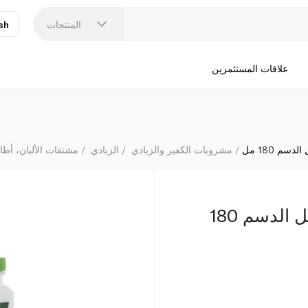
المنتجات
sh
عر
N
علاقات المستثمرين
م 180 مل
مشروبات الكفير والزبادي
الزبادي
مشتقات الألبان، أطا
الصافي لبن طازج كامل الدسم 180