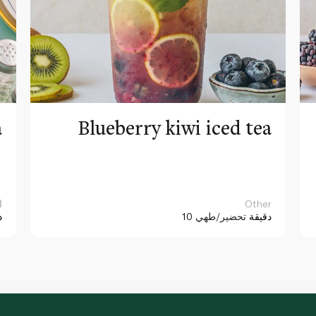
a
Blueberry kiwi iced tea
Other
ا
10 دقيقة
تحضير/طهي
د