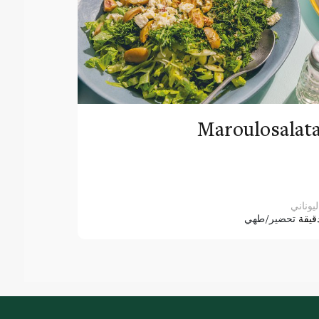
Maroulosalat
ليوناني
قيقة
تحضير/طهي