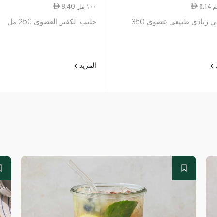
8.40 ١٠٠ مل
يو فالي زبادي طبيعي عضوي 350
حليب الكفير العضوي 250 مل
د
المزيد