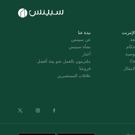
لإنترنت
نبذة عنا
عة
عن سبينس
حكام
نشأة سبينس
وصية
أخبار
Co
ملتزمون بالعمل نحو بيئة أفضل
امتثال
فروعنا
علاقات المستثمرين