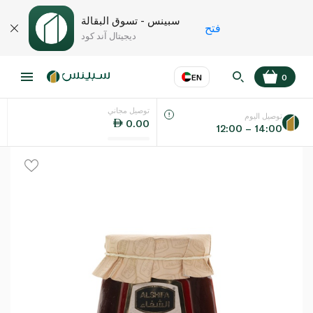
سبينس - تسوق البقالة
فتح
ديجيتال آند كود
EN
0
توصيل مجاني
عر
EN
اللغة
توصيل اليوم
0.00
12:00 – 14:00
UAE
KSA