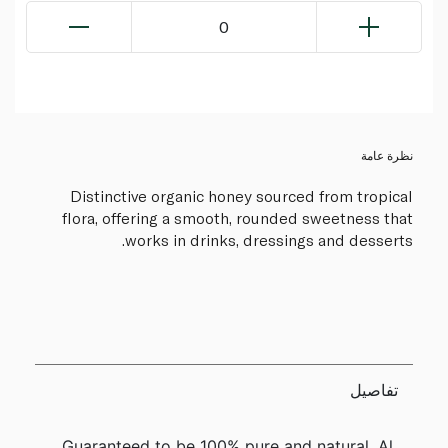
0
نظرة عامة
Distinctive organic honey sourced from tropical
flora, offering a smooth, rounded sweetness that
works in drinks, dressings and desserts.
تفاصيل
Guaranteed to be 100% pure and natural, Al