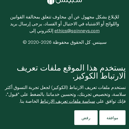
للإبلاغ بشكل مجهول عن أي مخاوف تتعلق بمخالفة القوانين
واللوائح أو الاشتباه في الاحتيال أو الفساد، يرجى إرسال بريد
ethics@spinneys.com
إلكتروني إلى
© 2020-2026 سبينس. كل الحقوق محفوظة
يستخدم هذا الموقع ملفات تعريف
الارتباط الكوكيز.
نستخدم ملفات تعريف الارتباط (الكوكيز) لجعل تجربة التسوق أكثر
سلاسة، وتخصيص تجربتك، وتحسين خدماتنا. بالضغط على "قبول"،
فإنك توافق على
سياسة ملفات تعريف الارتباط
الخاصة بنا.
موافقة
رفض