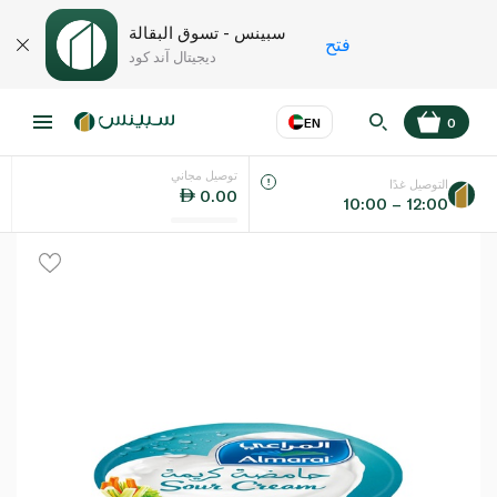
سبينس - تسوق البقالة
فتح
ديجيتال آند كود
EN
0
توصيل مجاني
عر
EN
اللغة
التوصيل غدًا
0.00
10:00 – 12:00
UAE
KSA