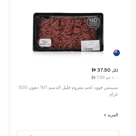
37.50
لكل
7.50 ١٠٠ جم
سبينس فوود لحم مفروم قليل الدسم 11% دهون 500
غرام
المزيد