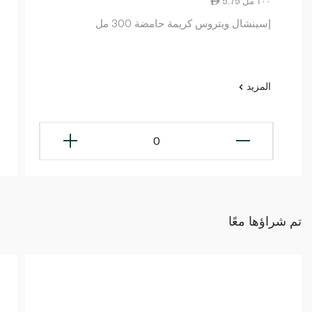
5.75 ١٠٠ مل
إسينشال ويتروس كريمة حامضة 300 مل
المزيد
0
تم شراؤها معًا