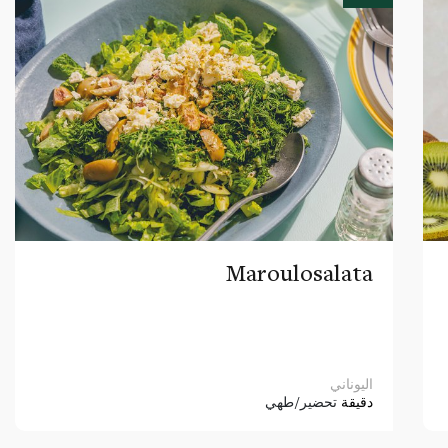
Maroulosalata
اليوناني
دقيقة
تحضير/طهي