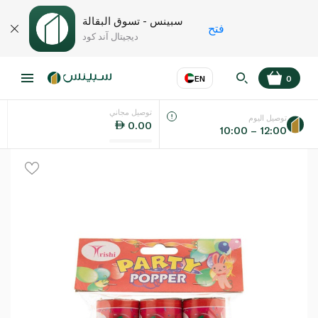
سبينس - تسوق البقالة
فتح
ديجيتال آند كود
EN
0
توصيل مجاني
عر
EN
اللغة
توصيل اليوم
0.00
10:00 – 12:00
UAE
KSA