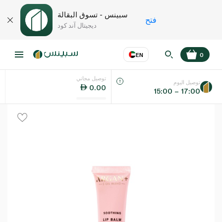
سبينس - تسوق البقالة
فتح
ديجيتال آند كود
EN
0
توصيل مجاني
عر
EN
اللغة
توصيل اليوم
0.00
15:00 – 17:00
UAE
KSA