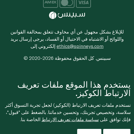
للإبلاغ بشكل مجهول عن أي مخاوف تتعلق بمخالفة القوانين
واللوائح أو الاشتباه في الاحتيال أو الفساد، يرجى إرسال بريد
ethics@spinneys.com
إلكتروني إلى
© 2020-2026 سبينس. كل الحقوق محفوظة
يستخدم هذا الموقع ملفات تعريف
الارتباط الكوكيز.
نستخدم ملفات تعريف الارتباط (الكوكيز) لجعل تجربة التسوق أكثر
سلاسة، وتخصيص تجربتك، وتحسين خدماتنا. بالضغط على "قبول"،
فإنك توافق على
سياسة ملفات تعريف الارتباط
الخاصة بنا.