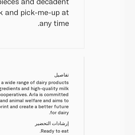
 pieces and decadent
ck and pick-me-up at
any time.
تفاصيل
g a wide range of dairy products
gredients and high-quality milk
ooperatives. Arla is committed
y and animal welfare and aims to
rint and create a better future
for dairy.
إرشادات التحضير
Ready to eat.