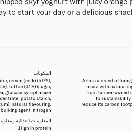
whipped skyr yoghurt with juicy orange
ay to start your day or a delicious sna
المكونات
ter, cream (milk) (5.9%),
Arla is a brand offerin
%), toffee (3.1%) (sugar,
made with natural in
r, glucose syrup) maize
from farmer-owned c
centrate, potato starch,
to sustainabilit
gum), natural flavouring,
reduce its carbon footp
 bulking agent: nitrogen.
المعلومات الغذائية ومعلوم
High in protein.