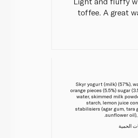
Light and fluffy 
toffee. A great w
Skyr yogurt (milk) (57%), wa
orange pieces (5.5%) sugar (3.5
water, skimmed milk powde
starch, lemon juice con
stabilisiers (agar gum, tara 
sunflower oil),
ات الحمية