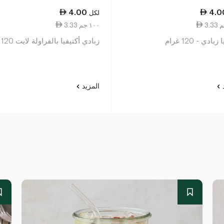
4.00
4.0
لكل
3.33 ١٠٠ جم
بادي - 120 غرام
زبادي أكتيفيا بالفراولة لايت 120 غرام
د
المزيد