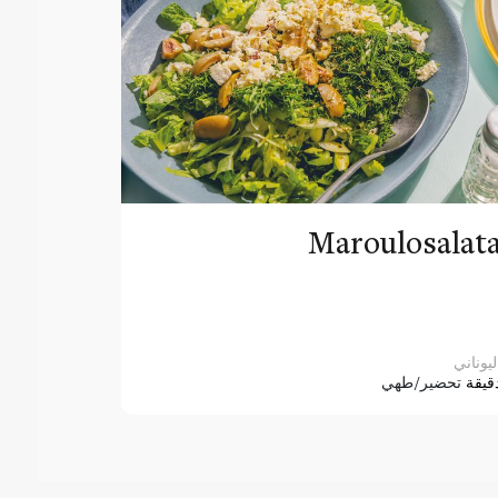
Maroulosalat
ليوناني
قيقة
تحضير/طهي