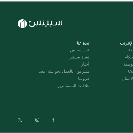
لإنترنت
نبذة عنا
عة
عن سبينس
حكام
نشأة سبينس
وصية
أخبار
Co
ملتزمون بالعمل نحو بيئة أفضل
امتثال
فروعنا
علاقات المستثمرين