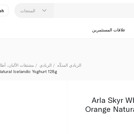
ndic Yoghurt 128g
المنتجات
sh
عر
N
علاقات المستثمرين
الزبادي المنكّه
الزبادي
مشتقات الألبان، أطا
tural Icelandic Yoghurt 128g
Arla Skyr W
Orange Natura