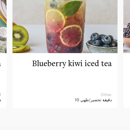
a
Blueberry kiwi iced tea
Other
ا
10 دقيقة
تحضير/طهي
د