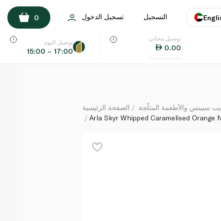
Arla Skyr Whipped Caramelised Orange Natural Icela
التسجيل
تسجيل الدخول
0
Engli
لكل
توصيل مجاني
اللغة
E
توصيل اليوم
0.00
15:00 – 17:00
UAE
KSA
يب سبينس والأطعمة المثلّجة
الصفحة الرئيسية
Arla Skyr Whipped Caramelised Orange Na