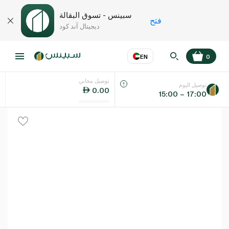
سبينس - تسوق البقالة
فتح
ديجيتال آند كود
EN
0
توصيل مجاني
عر
EN
اللغة
توصيل اليوم
0.00
15:00 – 17:00
UAE
KSA