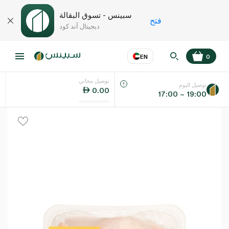
سبينس - تسوق البقالة
فتح
ديجيتال آند كود
EN
0
توصيل مجاني
عر
EN
اللغة
توصيل اليوم
0.00
17:00 – 19:00
UAE
KSA