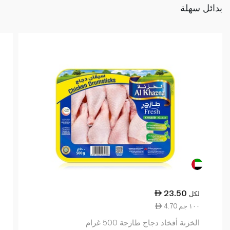
بدائل سهلة
23.50
لكل
4.70 ١٠٠ جم
الخزنة أفخاد دجاج طازجة 500 غرام