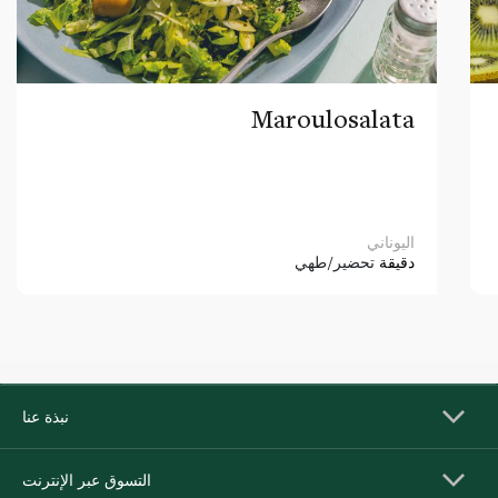
Maroulosalata
اليوناني
دقيقة
تحضير/طهي
نبذة عنا
التسوق عبر الإنترنت