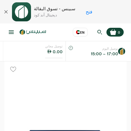
سبينس - تسوق البقالة
فتح
ديجيتال آند كود
EN
0
توصيل مجاني
عر
EN
اللغة
توصيل اليوم
0.00
15:00 – 17:00
UAE
KSA