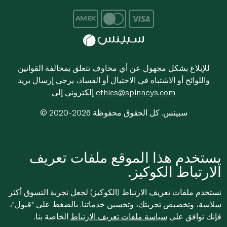
للإبلاغ بشكل مجهول عن أي مخاوف تتعلق بمخالفة القوانين
واللوائح أو الاشتباه في الاحتيال أو الفساد، يرجى إرسال بريد
ethics@spinneys.com
إلكتروني إلى
© 2020-2026 سبينس. كل الحقوق محفوظة
يستخدم هذا الموقع ملفات تعريف
الارتباط الكوكيز.
نستخدم ملفات تعريف الارتباط (الكوكيز) لجعل تجربة التسوق أكثر
سلاسة، وتخصيص تجربتك، وتحسين خدماتنا. بالضغط على "قبول"،
فإنك توافق على
سياسة ملفات تعريف الارتباط
الخاصة بنا.