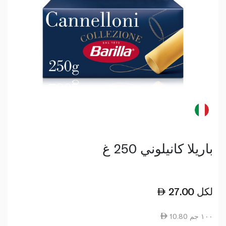
باريلا كانيلوني 250 غ
لكل
27.00
10.80 ١٠٠ جم